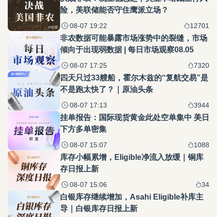
险，美联储能否守住鹰派立场？
08-07 19:22
12701
非农数据可能暴露市场涨势中的裂缝，市场
倾向于出现弱数据 | 每日市场观察08.05
08-07 17:25
7320
四天只过33艘船，霍尔木兹的“复航交易”是
不是跑太快了？｜原油头条
08-07 17:13
3944
挂单报告：国际现货黄金此处空单集中 美日
下方多单密集
08-07 15:07
1088
库存小幅累增，Eligible净流入放缓｜铜库
存日报上新
08-07 15:06
34
白银库存继续增加，Asahi Eligible补库主
导｜白银库存日报上新