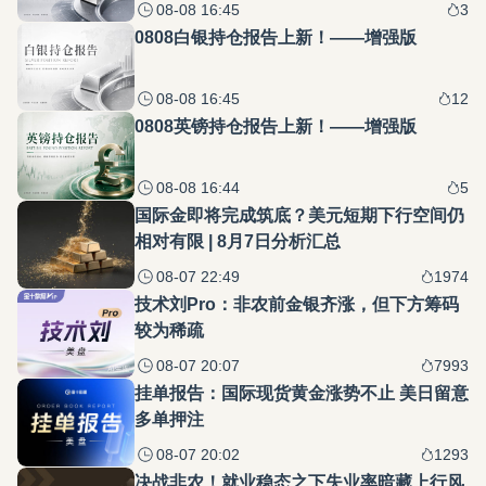
08-08 16:45
3
0808白银持仓报告上新！——增强版
08-08 16:45
12
0808英镑持仓报告上新！——增强版
08-08 16:44
5
国际金即将完成筑底？美元短期下行空间仍
相对有限 | 8月7日分析汇总
08-07 22:49
1974
技术刘Pro：非农前金银齐涨，但下方筹码
较为稀疏
08-07 20:07
7993
挂单报告：国际现货黄金涨势不止 美日留意
多单押注
08-07 20:02
1293
决战非农！就业稳态之下失业率暗藏上行风