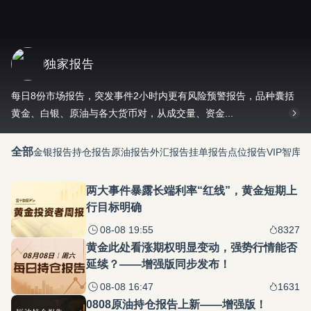
独家报告
每日8份市场报告，突发事件2小时内更有风险预警报告，品种囊括
黄金、白银、原油与各大货币对，从成交量、资金...
全部
金银报告
持仓报告
原油报告
外汇报告
挂单报告
点位报告
VIP智库
两大事件暴露长端利率“红线”，黄金短期上
行目标明确
08-08 19:55
8327
黄金此处看涨期权明显变动，强势行情能否
延续？——增强版同步发布！
08-08 16:47
1631
0808原油持仓报告上新——增强版！