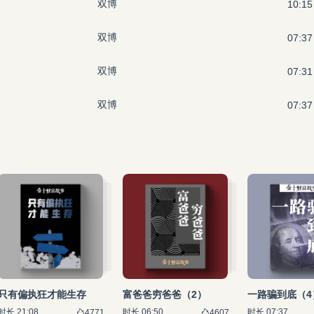
双博
10:15
双博
07:37
双博
07:31
双博
07:37
只有偏执狂才能生存
富爸爸穷爸爸
（2）
一路骗到底
（4
时长 21:08
时长 06:50
时长 07:37
4771
4607