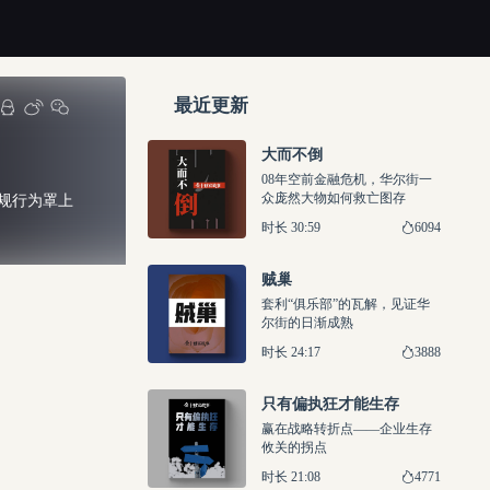
最近更新
大而不倒
08年空前金融危机，华尔街一
众庞然大物如何救亡图存
规行为罩上
6094
时长 30:59
贼巢
套利“俱乐部”的瓦解，见证华
尔街的日渐成熟
3888
时长 24:17
只有偏执狂才能生存
赢在战略转折点——企业生存
攸关的拐点
4771
时长 21:08