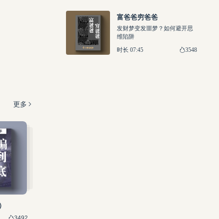
富爸爸穷爸爸
发财梦变发噩梦？如何避开思
维陷阱
3548
时长 07:45
更多
）
3492