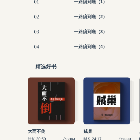
01
一路骗到底（1）
02
一路骗到底（2）
03
一路骗到底（3）
04
一路骗到底（4）
精选好书
大而不倒
贼巢
时长 30:59
时长 24:17
6094
3888