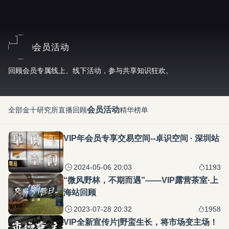
会员活动
回顾会员专属线上、线下活动，参与共享知识狂欢。
会员活动
全部
金十研究所
直播回顾
精华榜单
VIP年会员专享交易空间--卓识空间 · 深圳站
2024-05-06 20:03
1193
“微风野林，不期而遇”——VIP露营茶室·上
海站回顾
2023-07-28 20:32
1958
VIP全新宣传片|野蛮生长，将市场变主场！